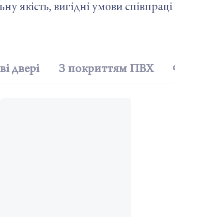
ьну якість, вигідні умови співпраці
і двері
З покриттям ПВХ
Фарбова