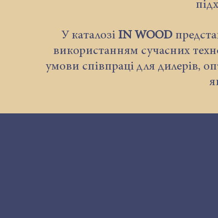
під
У каталозі
IN WOOD
представ
використанням сучасних техн
умови співпраці для дилерів, о
я