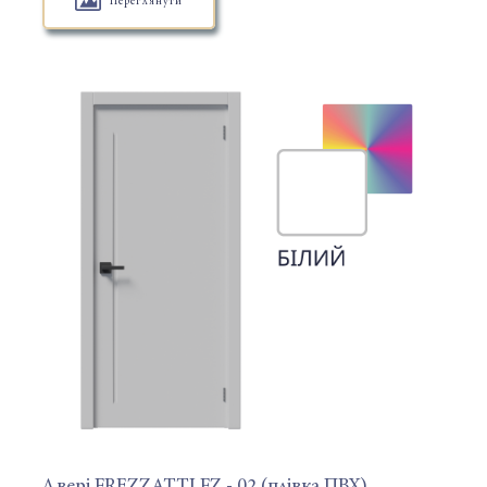
Переглянути
Двері FREZZATTI FZ - 02 (плівка ПВХ)