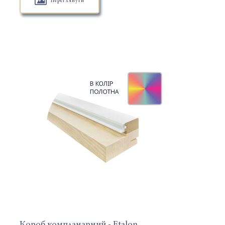
Переглянути
Короб компланарний - Etalon