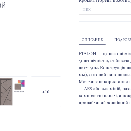
Кромка (торець полотна
ОПИСАНИЕ
ПОДРОБН
ETALON — це щитові міжк
довговічністю, стійкіст
виглядом. Конструкція в
мм), сотовий наповнюва
Можливе використання шу
— ABS або алюміній, захи
+10
композитні панелі, а пок
привабливий зовнішній в