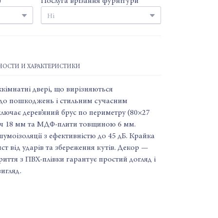
)
Послуга врізання фурнітури
ОСТИ И ХАРАКТЕРИСТИКИ
імнатні двері, що вирізняються
ю до пошкоджень і стильним сучасним
ключає дерев’яний брус по периметру (80×27
ч 18 мм та МДФ-плити товщиною 6 мм.
моізоляції з ефективністю до 45 дБ. Крайка
ст від ударів та збереження кутів. Декор —
риття з ПВХ-плівки гарантує простий догляд і
игляд.