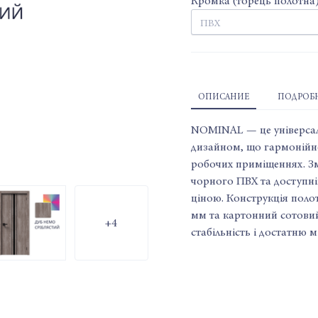
Кромка (торець полотна
ОПИСАНИЕ
ПОДРОБН
NOMINAL — це універсаль
дизайном, що гармонійно
робочих приміщеннях. Зм
чорного ПВХ та доступні
ціною. Конструкція поло
мм та картонний сотовий
+4
стабільність і достатню м