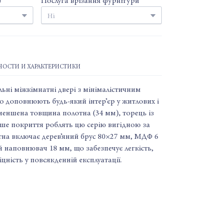
)
Послуга врізання фурнітури
ОСТИ И ХАРАКТЕРИСТИКИ
ні міжкімнатні двері з мінімалістичним
 доповнюють будь-який інтер’єр у житлових і
еншена товщина полотна (34 мм), торець із
ше покриття роблять цю серію вигідною за
тна включає дерев’яний брус 80×27 мм, МДФ 6
 наповнювач 18 мм, що забезпечує легкість,
іцність у повсякденній експлуатації.