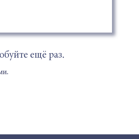
!
буйте ещё раз.
ми.