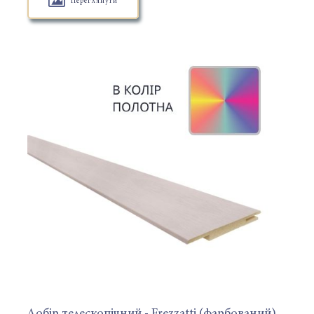
Переглянути
Добір телескопічний - Frezzatti (фарбований)