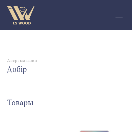
Двері магазин
Добір
Товары