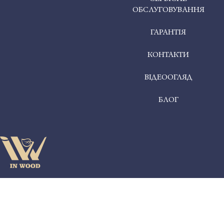
ОБСЛУГОВУВАННЯ
ГАРАНТІЯ
КОНТАКТИ
ВІДЕООГЛЯД
БЛОГ
5 Jul 2026
Як обрати міжкімнатні двері: що краще — фарбовані, ПВХ,
приховані чи фрезеровані?