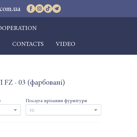
com.ua
OOPERATION
S
CONTACTS
VIDEO
 FZ - 03 (фарбовані)
)
Послуга врізання фурнітури