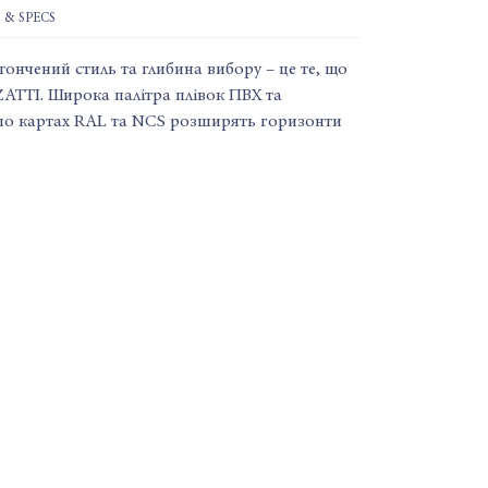
 & SPECS
ончений стиль та глибина вибору – це те, що
ATTI. Широка палітра плівок ПВХ та
по картах RAL та NCS розширять горизонти