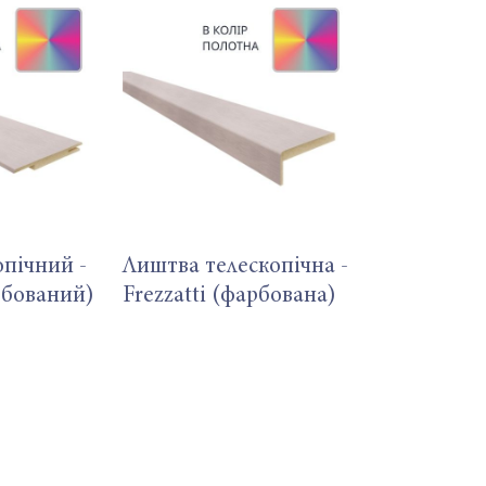
опічний -
Лиштва телескопічна -
арбований)
Frezzatti (фарбована)