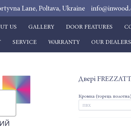
ortyvna Lane, Poltava, Ukraine
info@inwood.
UT US
GALLERY
DOOR FEATURES
C
T
SERVICE
WARRANTY
OUR DEALER
Двері FREZZATTI
Кромка (торець полотна