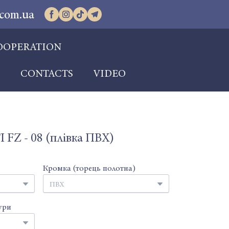
com.ua
OOPERATION
S
CONTACTS
VIDEO
FZ - 08 (плівка ПВХ)
Кромка (торець полотна)
ури