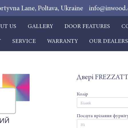
ortyvna Lane, Poltava, Ukraine
info@inwood.
UT US
GALLERY
DOOR FEATURES
C
T
SERVICE
WARRANTY
OUR DEALER
Двері FREZZATTI 
Колір
Послуга врізання фурніт