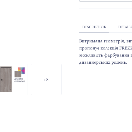
DESCRIPTION
DETAILS
Витримана геометрія, вит
пропонує колекція FREZZ
можливість фарбування 
дизайнерських рішень.
+8