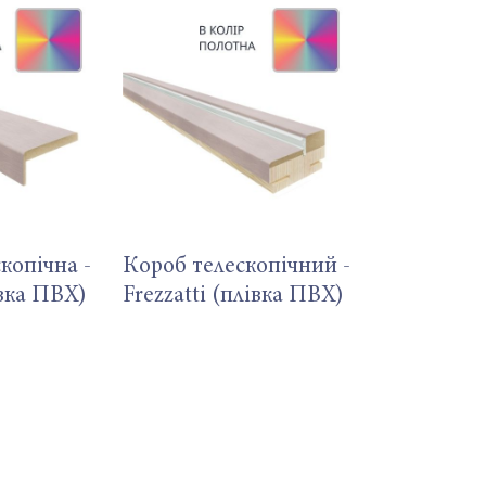
копічна -
Короб телескопічний -
івка ПВХ)
Frezzatti (плівка ПВХ)