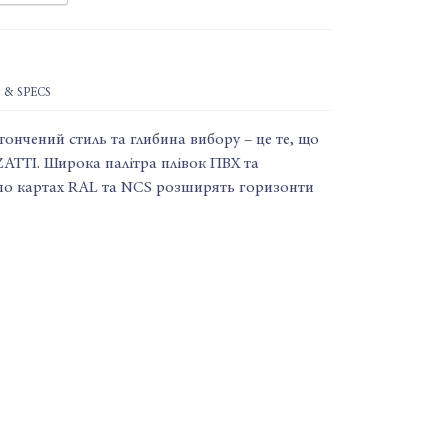
 & SPECS
ончений стиль та глибина вибору – це те, що
ATTI. Широка палітра плівок ПВХ та
по картах RAL та NCS розширять горизонти